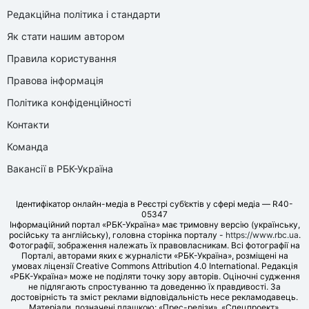
Редакційна політика і стандарти
Як стати нашим автором
Правила користування
Правова інформація
Політика конфіденційності
Контакти
Команда
Вакансії в РБК-Україна
Ідентифікатор онлайн-медіа в Реєстрі суб’єктів у сфері медіа — R40-
05347
Інформаційний портал «РБК-Україна» має тримовну версію (українську,
російську та англійську), головна сторінка порталу -
https://www.rbc.ua
.
Фотографії, зображення належать їх правовласникам. Всі фотографії на
Порталі, авторами яких є журналісти «РБК-Україна», розміщені на
умовах ліцензії Creative Commons Attribution 4.0 International. Редакція
«РБК-Україна» може не поділяти точку зору авторів. Оціночні судження
не підлягають спростуванню та доведенню їх правдивості. За
достовірність та зміст реклами відповідальність несе рекламодавець.
Матеріали, позначені плашкою: «Прес-релізи», «Спецпроект»,