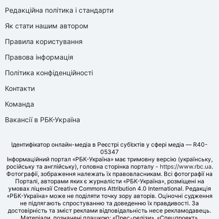
Редакційна політика і стандарти
Як стати нашим автором
Правила користування
Правова інформація
Політика конфіденційності
Контакти
Команда
Вакансії в РБК-Україна
Ідентифікатор онлайн-медіа в Реєстрі суб’єктів у сфері медіа — R40-
05347
Інформаційний портал «РБК-Україна» має тримовну версію (українську,
російську та англійську), головна сторінка порталу -
https://www.rbc.ua
.
Фотографії, зображення належать їх правовласникам. Всі фотографії на
Порталі, авторами яких є журналісти «РБК-Україна», розміщені на
умовах ліцензії Creative Commons Attribution 4.0 International. Редакція
«РБК-Україна» може не поділяти точку зору авторів. Оціночні судження
не підлягають спростуванню та доведенню їх правдивості. За
достовірність та зміст реклами відповідальність несе рекламодавець.
Матеріали, позначені плашкою: «Прес-релізи», «Спецпроект»,