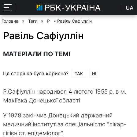
UA
Головна
»
Теги
»
Р
» Равіль Сафіуллін
Равіль Сафіуллін
МАТЕРІАЛИ ПО ТЕМІ
Ця сторінка була корисна?
ТАК
НІ
Р.Сафіуллін народився 4 лютого 1955 р. в м.
Макіївка Донецької області
У 1978 закінчив Донецький державний
медичний інститут за спеціальністю "лікар-
гігієніст, епідеміолог".