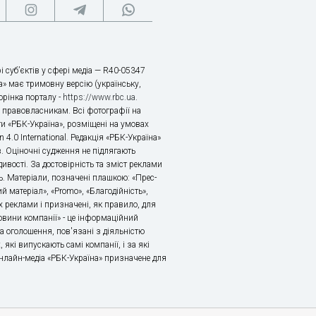
і суб’єктів у сфері медіа — R40-05347
» має тримовну версію (українську,
торінка порталу -
https://www.rbc.ua
.
х правовласникам. Всі фотографії на
ти «РБК-Україна», розміщені на умовах
n 4.0 International. Редакція «РБК-Україна»
в. Оціночні судження не підлягають
ивості. За достовірність та зміст реклами
ь. Матеріали, позначені плашкою: «Прес-
й матеріал», «Promo», «Благодійність»,
 реклами і призначені, як правило, для
«Новини компанії» - це інформаційний
а оголошення, пов'язані з діяльністю
 які випускають самі компанії, і за які
 Онлайн-медіа «РБК-Україна» призначене для