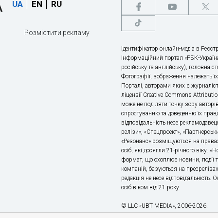
UA
EN
RU
Розмістити рекламу
Ідентифікатор онлайн-медіа в Реєстр
Інформаційний портал «РБК-Україна
російську та англійську), головна с
Фотографії, зображення належать ї
Порталі, авторами яких є журналіс
ліцензії Creative Commons Attributio
може не поділяти точку зору авторі
спростуванню та доведенню їх правд
відповідальність несе рекламодавец
релізи», «Спецпроект», «Партнерськи
«Резонанс» розміщуються на правах
осіб, які досягли 21-річного віку. 
формат, що охоплює новини, події т
компаній, базуються на пресрелізах,
редакція не несе відповідальність.
осіб віком від 21 року.
© LLC «UBT MEDIA», 2006-2026.