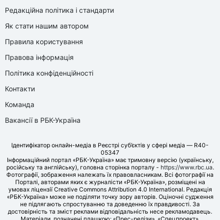
Редакційна політика і стандарти
Як стати нашим автором
Правила користування
Правова інформація
Політика конфіденційності
Контакти
Команда
Вакансії в РБК-Україна
Ідентифікатор онлайн-медіа в Реєстрі суб’єктів у сфері медіа — R40-
05347
Інформаційний портал «РБК-Україна» має тримовну версію (українську,
російську та англійську), головна сторінка порталу -
https://www.rbc.ua
.
Фотографії, зображення належать їх правовласникам. Всі фотографії на
Порталі, авторами яких є журналісти «РБК-Україна», розміщені на
умовах ліцензії Creative Commons Attribution 4.0 International. Редакція
«РБК-Україна» може не поділяти точку зору авторів. Оціночні судження
не підлягають спростуванню та доведенню їх правдивості. За
достовірність та зміст реклами відповідальність несе рекламодавець.
Матеріали, позначені плашкою: «Прес-релізи», «Спецпроект»,