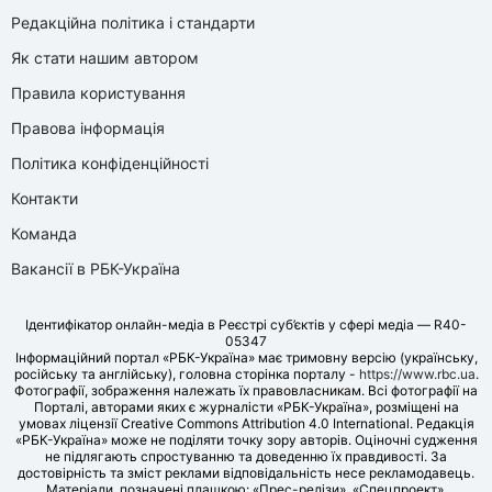
Редакційна політика і стандарти
Як стати нашим автором
Правила користування
Правова інформація
Політика конфіденційності
Контакти
Команда
Вакансії в РБК-Україна
Ідентифікатор онлайн-медіа в Реєстрі суб’єктів у сфері медіа — R40-
05347
Інформаційний портал «РБК-Україна» має тримовну версію (українську,
російську та англійську), головна сторінка порталу -
https://www.rbc.ua
.
Фотографії, зображення належать їх правовласникам. Всі фотографії на
Порталі, авторами яких є журналісти «РБК-Україна», розміщені на
умовах ліцензії Creative Commons Attribution 4.0 International. Редакція
«РБК-Україна» може не поділяти точку зору авторів. Оціночні судження
не підлягають спростуванню та доведенню їх правдивості. За
достовірність та зміст реклами відповідальність несе рекламодавець.
Матеріали, позначені плашкою: «Прес-релізи», «Спецпроект»,