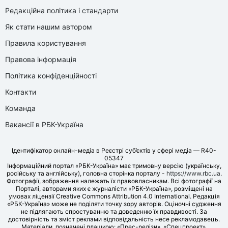
Редакційна політика і стандарти
Як стати нашим автором
Правила користування
Правова інформація
Політика конфіденційності
Контакти
Команда
Вакансії в РБК-Україна
Ідентифікатор онлайн-медіа в Реєстрі суб’єктів у сфері медіа — R40-
05347
Інформаційний портал «РБК-Україна» має тримовну версію (українську,
російську та англійську), головна сторінка порталу -
https://www.rbc.ua
.
Фотографії, зображення належать їх правовласникам. Всі фотографії на
Порталі, авторами яких є журналісти «РБК-Україна», розміщені на
умовах ліцензії Creative Commons Attribution 4.0 International. Редакція
«РБК-Україна» може не поділяти точку зору авторів. Оціночні судження
не підлягають спростуванню та доведенню їх правдивості. За
достовірність та зміст реклами відповідальність несе рекламодавець.
Матеріали, позначені плашкою: «Прес-релізи», «Спецпроект»,