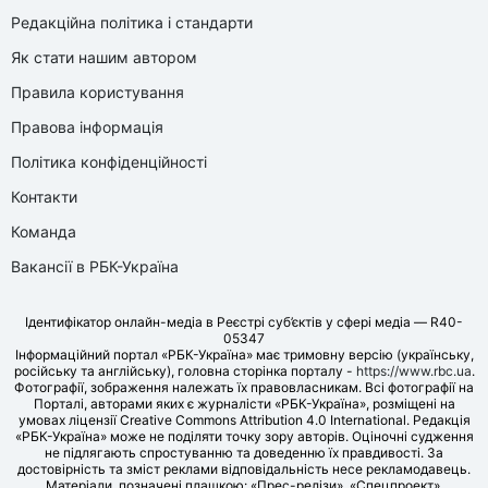
Редакційна політика і стандарти
Як стати нашим автором
Правила користування
Правова інформація
Політика конфіденційності
Контакти
Команда
Вакансії в РБК-Україна
Ідентифікатор онлайн-медіа в Реєстрі суб’єктів у сфері медіа — R40-
05347
Інформаційний портал «РБК-Україна» має тримовну версію (українську,
російську та англійську), головна сторінка порталу -
https://www.rbc.ua
.
Фотографії, зображення належать їх правовласникам. Всі фотографії на
Порталі, авторами яких є журналісти «РБК-Україна», розміщені на
умовах ліцензії Creative Commons Attribution 4.0 International. Редакція
«РБК-Україна» може не поділяти точку зору авторів. Оціночні судження
не підлягають спростуванню та доведенню їх правдивості. За
достовірність та зміст реклами відповідальність несе рекламодавець.
Матеріали, позначені плашкою: «Прес-релізи», «Спецпроект»,