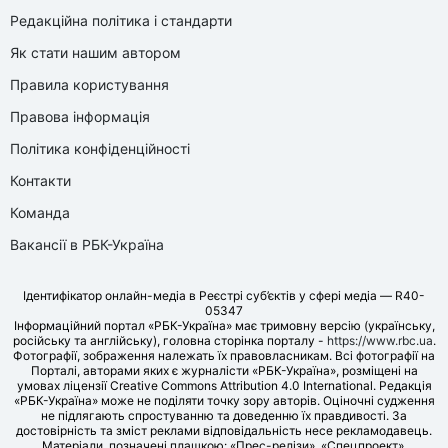
Редакційна політика і стандарти
Як стати нашим автором
Правила користування
Правова інформація
Політика конфіденційності
Контакти
Команда
Вакансії в РБК-Україна
Ідентифікатор онлайн-медіа в Реєстрі суб’єктів у сфері медіа — R40-
05347
Інформаційний портал «РБК-Україна» має тримовну версію (українську,
російську та англійську), головна сторінка порталу -
https://www.rbc.ua
.
Фотографії, зображення належать їх правовласникам. Всі фотографії на
Порталі, авторами яких є журналісти «РБК-Україна», розміщені на
умовах ліцензії Creative Commons Attribution 4.0 International. Редакція
«РБК-Україна» може не поділяти точку зору авторів. Оціночні судження
не підлягають спростуванню та доведенню їх правдивості. За
достовірність та зміст реклами відповідальність несе рекламодавець.
Матеріали, позначені плашкою: «Прес-релізи», «Спецпроект»,