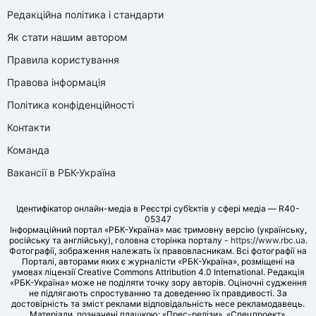
Редакційна політика і стандарти
Як стати нашим автором
Правила користування
Правова інформація
Політика конфіденційності
Контакти
Команда
Вакансії в РБК-Україна
Ідентифікатор онлайн-медіа в Реєстрі суб’єктів у сфері медіа — R40-
05347
Інформаційний портал «РБК-Україна» має тримовну версію (українську,
російську та англійську), головна сторінка порталу -
https://www.rbc.ua
.
Фотографії, зображення належать їх правовласникам. Всі фотографії на
Порталі, авторами яких є журналісти «РБК-Україна», розміщені на
умовах ліцензії Creative Commons Attribution 4.0 International. Редакція
«РБК-Україна» може не поділяти точку зору авторів. Оціночні судження
не підлягають спростуванню та доведенню їх правдивості. За
достовірність та зміст реклами відповідальність несе рекламодавець.
Матеріали, позначені плашкою: «Прес-релізи», «Спецпроект»,