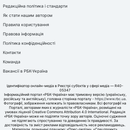
Редакційна політика і стандарти
Як стати нашим автором
Правила користування
Правова інформація
Політика конфіденційності
Контакти
Команда
Вакансії в РБК-Україна
Ідентифікатор онлайн-медіа в Реєстрі суб’єктів у сфері медіа — R40-
05347
Інформаційний портал «РБК-Україна» має тримовну версію (українську,
російську та англійську), головна сторінка порталу -
https://www.rbc.ua
.
Фотографії, зображення належать їх правовласникам. Всі фотографії на
Порталі, авторами яких є журналісти «РБК-Україна», розміщені на
умовах ліцензії Creative Commons Attribution 4.0 International. Редакція
«РБК-Україна» може не поділяти точку зору авторів. Оціночні судження
не підлягають спростуванню та доведенню їх правдивості. За
достовірність та зміст реклами відповідальність несе рекламодавець.
Матеріали, позначені плашкою: «Прес-релізи», «Спецпроект»,