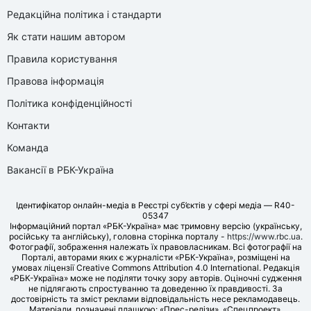
Редакційна політика і стандарти
Як стати нашим автором
Правила користування
Правова інформація
Політика конфіденційності
Контакти
Команда
Вакансії в РБК-Україна
Ідентифікатор онлайн-медіа в Реєстрі суб’єктів у сфері медіа — R40-
05347
Інформаційний портал «РБК-Україна» має тримовну версію (українську,
російську та англійську), головна сторінка порталу -
https://www.rbc.ua
.
Фотографії, зображення належать їх правовласникам. Всі фотографії на
Порталі, авторами яких є журналісти «РБК-Україна», розміщені на
умовах ліцензії Creative Commons Attribution 4.0 International. Редакція
«РБК-Україна» може не поділяти точку зору авторів. Оціночні судження
не підлягають спростуванню та доведенню їх правдивості. За
достовірність та зміст реклами відповідальність несе рекламодавець.
Матеріали, позначені плашкою: «Прес-релізи», «Спецпроект»,