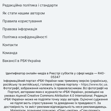
Редакційна політика і стандарти
Як стати нашим автором
Правила користування
Правова інформація
Політика конфіденційності
Контакти
Команда
Вакансії в РБК-Україна
Ідентифікатор онлайн-медіа в Реєстрі суб’єктів у сфері медіа — R40-
05347
Інформаційний портал «РБК-Україна» має тримовну версію (українську,
російську та англійську), головна сторінка порталу -
https://www.rbc.ua
.
Фотографії, зображення належать їх правовласникам. Всі фотографії на
Порталі, авторами яких є журналісти «РБК-Україна», розміщені на
умовах ліцензії Creative Commons Attribution 4.0 International. Редакція
«РБК-Україна» може не поділяти точку зору авторів. Оціночні судження
не підлягають спростуванню та доведенню їх правдивості. За
достовірність та зміст реклами відповідальність несе рекламодавець.
Матеріали, позначені плашкою: «Прес-релізи», «Спецпроект»,