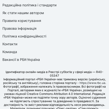
Редакційна політика і стандарти
Як стати нашим автором
Правила користування
Правова інформація
Політика конфіденційності
Контакти
Команда
Вакансії в РБК-Україна
Ідентифікатор онлайн-медіа в Реєстрі суб’єктів у сфері медіа — R40-
05347
Інформаційний портал «РБК-Україна» має тримовну версію (українську,
російську та англійську), головна сторінка порталу -
https://www.rbc.ua
.
Фотографії, зображення належать їх правовласникам. Всі фотографії на
Порталі, авторами яких є журналісти «РБК-Україна», розміщені на
умовах ліцензії Creative Commons Attribution 4.0 International. Редакція
«РБК-Україна» може не поділяти точку зору авторів. Оціночні судження
не підлягають спростуванню та доведенню їх правдивості. За
достовірність та зміст реклами відповідальність несе рекламодавець.
Матеріали, позначені плашкою: «Прес-релізи», «Спецпроект»,