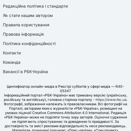
Редакційна політика і стандарти
Як стати нашим автором
Правила користування
Правова інформація
Політика конфіденційності
Контакти
Команда
Вакансії в РБК-Україна
Ідентифікатор онлайн-медіа в Реєстрі суб’єктів у сфері медіа — R40-
05347
Інформаційний портал «РБК-Україна» має тримовну версію (українську,
російську та англійську), головна сторінка порталу -
https://www.rbc.ua
.
Фотографії, зображення належать їх правовласникам. Всі фотографії на
Порталі, авторами яких є журналісти «РБК-Україна», розміщені на
умовах ліцензії Creative Commons Attribution 4.0 International. Редакція
«РБК-Україна» може не поділяти точку зору авторів. Оціночні судження
не підлягають спростуванню та доведенню їх правдивості. За
достовірність та зміст реклами відповідальність несе рекламодавець.
Матеріали, позначені плашкою: «Прес-релізи», «Спецпроект»,