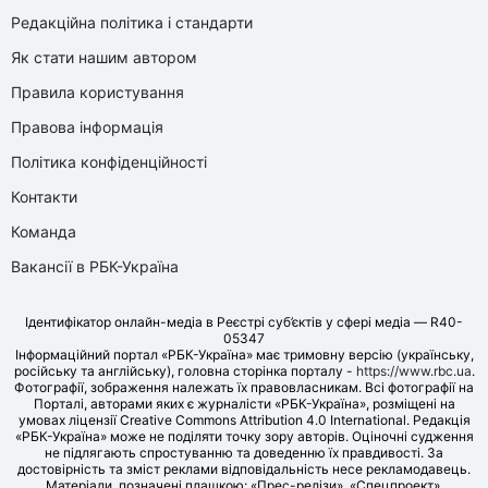
Редакційна політика і стандарти
Як стати нашим автором
Правила користування
Правова інформація
Політика конфіденційності
Контакти
Команда
Вакансії в РБК-Україна
Ідентифікатор онлайн-медіа в Реєстрі суб’єктів у сфері медіа — R40-
05347
Інформаційний портал «РБК-Україна» має тримовну версію (українську,
російську та англійську), головна сторінка порталу -
https://www.rbc.ua
.
Фотографії, зображення належать їх правовласникам. Всі фотографії на
Порталі, авторами яких є журналісти «РБК-Україна», розміщені на
умовах ліцензії Creative Commons Attribution 4.0 International. Редакція
«РБК-Україна» може не поділяти точку зору авторів. Оціночні судження
не підлягають спростуванню та доведенню їх правдивості. За
достовірність та зміст реклами відповідальність несе рекламодавець.
Матеріали, позначені плашкою: «Прес-релізи», «Спецпроект»,