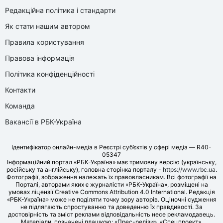
Редакційна політика і стандарти
Як стати нашим автором
Правила користування
Правова інформація
Політика конфіденційності
Контакти
Команда
Вакансії в РБК-Україна
Ідентифікатор онлайн-медіа в Реєстрі суб’єктів у сфері медіа — R40-
05347
Інформаційний портал «РБК-Україна» має тримовну версію (українську,
російську та англійську), головна сторінка порталу -
https://www.rbc.ua
.
Фотографії, зображення належать їх правовласникам. Всі фотографії на
Порталі, авторами яких є журналісти «РБК-Україна», розміщені на
умовах ліцензії Creative Commons Attribution 4.0 International. Редакція
«РБК-Україна» може не поділяти точку зору авторів. Оціночні судження
не підлягають спростуванню та доведенню їх правдивості. За
достовірність та зміст реклами відповідальність несе рекламодавець.
Матеріали, позначені плашкою: «Прес-релізи», «Спецпроект»,