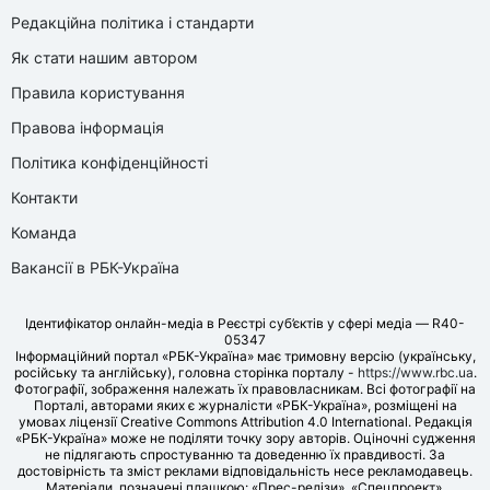
Редакційна політика і стандарти
Як стати нашим автором
Правила користування
Правова інформація
Політика конфіденційності
Контакти
Команда
Вакансії в РБК-Україна
Ідентифікатор онлайн-медіа в Реєстрі суб’єктів у сфері медіа — R40-
05347
Інформаційний портал «РБК-Україна» має тримовну версію (українську,
російську та англійську), головна сторінка порталу -
https://www.rbc.ua
.
Фотографії, зображення належать їх правовласникам. Всі фотографії на
Порталі, авторами яких є журналісти «РБК-Україна», розміщені на
умовах ліцензії Creative Commons Attribution 4.0 International. Редакція
«РБК-Україна» може не поділяти точку зору авторів. Оціночні судження
не підлягають спростуванню та доведенню їх правдивості. За
достовірність та зміст реклами відповідальність несе рекламодавець.
Матеріали, позначені плашкою: «Прес-релізи», «Спецпроект»,