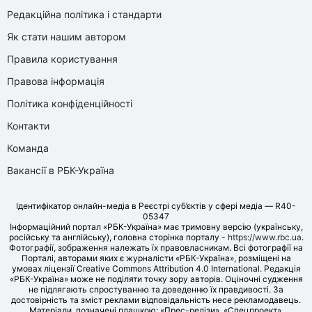
Редакційна політика і стандарти
Як стати нашим автором
Правила користування
Правова інформація
Політика конфіденційності
Контакти
Команда
Вакансії в РБК-Україна
Ідентифікатор онлайн-медіа в Реєстрі суб’єктів у сфері медіа — R40-
05347
Інформаційний портал «РБК-Україна» має тримовну версію (українську,
російську та англійську), головна сторінка порталу -
https://www.rbc.ua
.
Фотографії, зображення належать їх правовласникам. Всі фотографії на
Порталі, авторами яких є журналісти «РБК-Україна», розміщені на
умовах ліцензії Creative Commons Attribution 4.0 International. Редакція
«РБК-Україна» може не поділяти точку зору авторів. Оціночні судження
не підлягають спростуванню та доведенню їх правдивості. За
достовірність та зміст реклами відповідальність несе рекламодавець.
Матеріали, позначені плашкою: «Прес-релізи», «Спецпроект»,