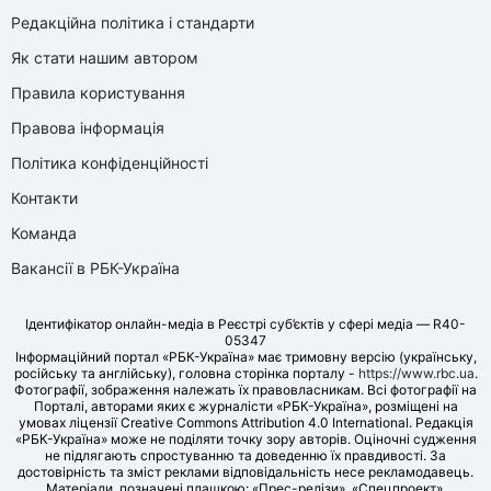
Редакційна політика і стандарти
Як стати нашим автором
Правила користування
Правова інформація
Політика конфіденційності
Контакти
Команда
Вакансії в РБК-Україна
Ідентифікатор онлайн-медіа в Реєстрі суб’єктів у сфері медіа — R40-
05347
Інформаційний портал «РБК-Україна» має тримовну версію (українську,
російську та англійську), головна сторінка порталу -
https://www.rbc.ua
.
Фотографії, зображення належать їх правовласникам. Всі фотографії на
Порталі, авторами яких є журналісти «РБК-Україна», розміщені на
умовах ліцензії Creative Commons Attribution 4.0 International. Редакція
«РБК-Україна» може не поділяти точку зору авторів. Оціночні судження
не підлягають спростуванню та доведенню їх правдивості. За
достовірність та зміст реклами відповідальність несе рекламодавець.
Матеріали, позначені плашкою: «Прес-релізи», «Спецпроект»,