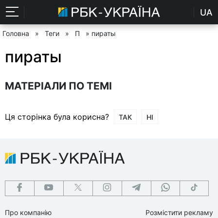
UA
Головна
»
Теги
»
П
» пираты
пираты
МАТЕРІАЛИ ПО ТЕМІ
Ця сторінка була корисна?
ТАК
НІ
Про компанію
Розмістити рекламу