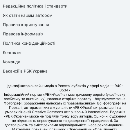
Редакційна політика і стандарти
Як стати нашим автором
Правила користування
Правова інформація
Політика конфіденційності
Контакти
Команда
Вакансії в РБК-Україна
Ідентифікатор онлайн-медіа в Реєстрі суб’єктів у сфері медіа — R40-
05347
Інформаційний портал «РБК-Україна» має тримовну версію (українську,
російську та англійську), головна сторінка порталу -
https://www.rbc.ua
.
Фотографії, зображення належать їх правовласникам. Всі фотографії на
Порталі, авторами яких є журналісти «РБК-Україна», розміщені на
умовах ліцензії Creative Commons Attribution 4.0 International. Редакція
«РБК-Україна» може не поділяти точку зору авторів. Оціночні судження
не підлягають спростуванню та доведенню їх правдивості. За
достовірність та зміст реклами відповідальність несе рекламодавець.
Матеріали, позначені плашкою: «Прес-релізи», «Спецпроект»,