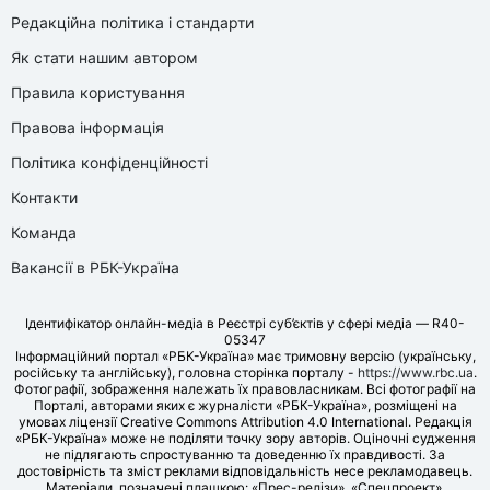
Редакційна політика і стандарти
Як стати нашим автором
Правила користування
Правова інформація
Політика конфіденційності
Контакти
Команда
Вакансії в РБК-Україна
Ідентифікатор онлайн-медіа в Реєстрі суб’єктів у сфері медіа — R40-
05347
Інформаційний портал «РБК-Україна» має тримовну версію (українську,
російську та англійську), головна сторінка порталу -
https://www.rbc.ua
.
Фотографії, зображення належать їх правовласникам. Всі фотографії на
Порталі, авторами яких є журналісти «РБК-Україна», розміщені на
умовах ліцензії Creative Commons Attribution 4.0 International. Редакція
«РБК-Україна» може не поділяти точку зору авторів. Оціночні судження
не підлягають спростуванню та доведенню їх правдивості. За
достовірність та зміст реклами відповідальність несе рекламодавець.
Матеріали, позначені плашкою: «Прес-релізи», «Спецпроект»,