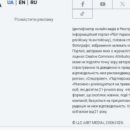
UA
EN
RU
Розмістити рекламу
Ідентифікатор онлайн-медіа в Реєстр
Інформаційний портал «РБК-Україна
російську та англійську), головна с
Фотографії, зображення належать ї
Порталі, авторами яких є журналіс
ліцензії Creative Commons Attributio
може не поділяти точку зору авторі
спростуванню та доведенню їх правд
відповідальність несе рекламодавец
релізи», «Спецпроект», «Партнерськи
«Резонанс» розміщуються на правах
осіб, які досягли 21-річного віку. 
формат, що охоплює новини, події т
компаній, базуються на пресрелізах,
редакція не несе відповідальність.
осіб віком від 21 року.
© LLC «UBT MEDIA», 2006-2026.