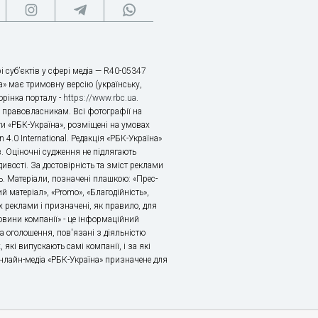
і суб’єктів у сфері медіа — R40-05347
» має тримовну версію (українську,
торінка порталу -
https://www.rbc.ua
.
х правовласникам. Всі фотографії на
ти «РБК-Україна», розміщені на умовах
n 4.0 International. Редакція «РБК-Україна»
в. Оціночні судження не підлягають
ивості. За достовірність та зміст реклами
ь. Матеріали, позначені плашкою: «Прес-
й матеріал», «Promo», «Благодійність»,
 реклами і призначені, як правило, для
«Новини компанії» - це інформаційний
а оголошення, пов'язані з діяльністю
 які випускають самі компанії, і за які
 Онлайн-медіа «РБК-Україна» призначене для