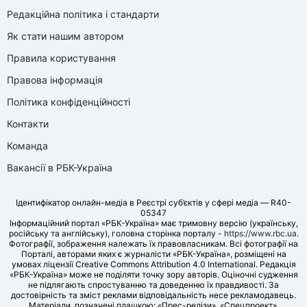
Редакційна політика і стандарти
Як стати нашим автором
Правила користування
Правова інформація
Політика конфіденційності
Контакти
Команда
Вакансії в РБК-Україна
Ідентифікатор онлайн-медіа в Реєстрі суб’єктів у сфері медіа — R40-
05347
Інформаційний портал «РБК-Україна» має тримовну версію (українську,
російську та англійську), головна сторінка порталу -
https://www.rbc.ua
.
Фотографії, зображення належать їх правовласникам. Всі фотографії на
Порталі, авторами яких є журналісти «РБК-Україна», розміщені на
умовах ліцензії Creative Commons Attribution 4.0 International. Редакція
«РБК-Україна» може не поділяти точку зору авторів. Оціночні судження
не підлягають спростуванню та доведенню їх правдивості. За
достовірність та зміст реклами відповідальність несе рекламодавець.
Матеріали, позначені плашкою: «Прес-релізи», «Спецпроект»,