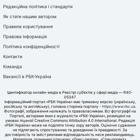
Редакційна політика і стандарти
Як стати нашим автором
Правила користування
Правова інформація
Політика конфіденційності
Контакти
Команда
Вакансії в РБК-Україна
Ідентифікатор онлайн-медіа в Реєстрі суб’єктів у сфері медіа — R40-
05347
Інформаційний портал «РБК-Україна» має тримовну версію (українську,
російську та англійську), головна сторінка порталу -
https://www.rbc.ua
.
Фотографії, зображення належать їх правовласникам. Всі фотографії на
Порталі, авторами яких є журналісти «РБК-Україна», розміщені на
умовах ліцензії Creative Commons Attribution 4.0 International. Редакція
«РБК-Україна» може не поділяти точку зору авторів. Оціночні судження
не підлягають спростуванню та доведенню їх правдивості. За
достовірність та зміст реклами відповідальність несе рекламодавець.
Матеріали, позначені плашкою: «Прес-релізи», «Спецпроект»,