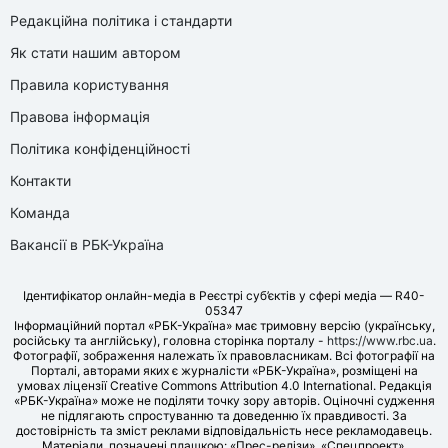
Редакційна політика і стандарти
Як стати нашим автором
Правила користування
Правова інформація
Політика конфіденційності
Контакти
Команда
Вакансії в РБК-Україна
Ідентифікатор онлайн-медіа в Реєстрі суб’єктів у сфері медіа — R40-
05347
Інформаційний портал «РБК-Україна» має тримовну версію (українську,
російську та англійську), головна сторінка порталу -
https://www.rbc.ua
.
Фотографії, зображення належать їх правовласникам. Всі фотографії на
Порталі, авторами яких є журналісти «РБК-Україна», розміщені на
умовах ліцензії Creative Commons Attribution 4.0 International. Редакція
«РБК-Україна» може не поділяти точку зору авторів. Оціночні судження
не підлягають спростуванню та доведенню їх правдивості. За
достовірність та зміст реклами відповідальність несе рекламодавець.
Матеріали, позначені плашкою: «Прес-релізи», «Спецпроект»,