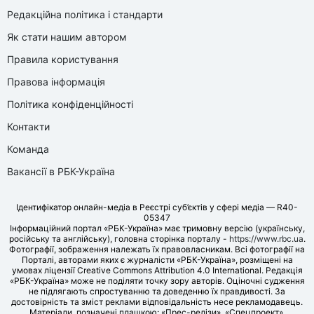
Редакційна політика і стандарти
Як стати нашим автором
Правила користування
Правова інформація
Політика конфіденційності
Контакти
Команда
Вакансії в РБК-Україна
Ідентифікатор онлайн-медіа в Реєстрі суб’єктів у сфері медіа — R40-
05347
Інформаційний портал «РБК-Україна» має тримовну версію (українську,
російську та англійську), головна сторінка порталу -
https://www.rbc.ua
.
Фотографії, зображення належать їх правовласникам. Всі фотографії на
Порталі, авторами яких є журналісти «РБК-Україна», розміщені на
умовах ліцензії Creative Commons Attribution 4.0 International. Редакція
«РБК-Україна» може не поділяти точку зору авторів. Оціночні судження
не підлягають спростуванню та доведенню їх правдивості. За
достовірність та зміст реклами відповідальність несе рекламодавець.
Матеріали, позначені плашкою: «Прес-релізи», «Спецпроект»,