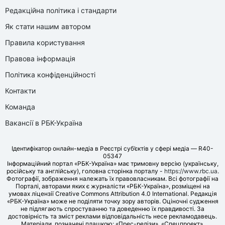
Редакційна політика і стандарти
Як стати нашим автором
Правила користування
Правова інформація
Політика конфіденційності
Контакти
Команда
Вакансії в РБК-Україна
Ідентифікатор онлайн-медіа в Реєстрі суб’єктів у сфері медіа — R40-
05347
Інформаційний портал «РБК-Україна» має тримовну версію (українську,
російську та англійську), головна сторінка порталу -
https://www.rbc.ua
.
Фотографії, зображення належать їх правовласникам. Всі фотографії на
Порталі, авторами яких є журналісти «РБК-Україна», розміщені на
умовах ліцензії Creative Commons Attribution 4.0 International. Редакція
«РБК-Україна» може не поділяти точку зору авторів. Оціночні судження
не підлягають спростуванню та доведенню їх правдивості. За
достовірність та зміст реклами відповідальність несе рекламодавець.
Матеріали, позначені плашкою: «Прес-релізи», «Спецпроект»,