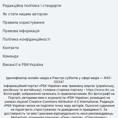
Редакційна політика і стандарти
Як стати нашим автором
Правила користування
Правова інформація
Політика конфіденційності
Контакти
Команда
Вакансії в РБК-Україна
Ідентифікатор онлайн-медіа в Реєстрі суб’єктів у сфері медіа — R40-
05347
Інформаційний портал «РБК-Україна» має тримовну версію (українську,
російську та англійську), головна сторінка порталу -
https://www.rbc.ua
.
Фотографії, зображення належать їх правовласникам. Всі фотографії на
Порталі, авторами яких є журналісти «РБК-Україна», розміщені на
умовах ліцензії Creative Commons Attribution 4.0 International. Редакція
«РБК-Україна» може не поділяти точку зору авторів. Оціночні судження
не підлягають спростуванню та доведенню їх правдивості. За
достовірність та зміст реклами відповідальність несе рекламодавець.
Матеріали, позначені плашкою: «Прес-релізи», «Спецпроект»,