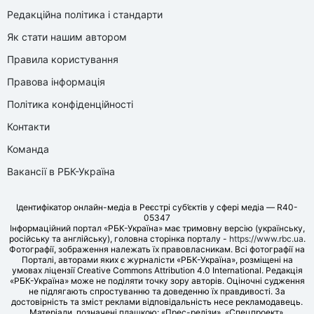
Редакційна політика і стандарти
Як стати нашим автором
Правила користування
Правова інформація
Політика конфіденційності
Контакти
Команда
Вакансії в РБК-Україна
Ідентифікатор онлайн-медіа в Реєстрі суб’єктів у сфері медіа — R40-
05347
Інформаційний портал «РБК-Україна» має тримовну версію (українську,
російську та англійську), головна сторінка порталу -
https://www.rbc.ua
.
Фотографії, зображення належать їх правовласникам. Всі фотографії на
Порталі, авторами яких є журналісти «РБК-Україна», розміщені на
умовах ліцензії Creative Commons Attribution 4.0 International. Редакція
«РБК-Україна» може не поділяти точку зору авторів. Оціночні судження
не підлягають спростуванню та доведенню їх правдивості. За
достовірність та зміст реклами відповідальність несе рекламодавець.
Матеріали, позначені плашкою: «Прес-релізи», «Спецпроект»,