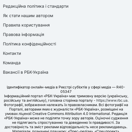
Редакційна політика і стандарти
Як стати нашим автором
Правила користування
Правова інформація
Політика конфіденційності
Контакти
Команда
Вакансії в РБК-Україна
Ідентифікатор онлайн-медіа в Реєстрі суб’єктів у сфері медіа — R40-
05347
Інформаційний портал «РБК-Україна» має тримовну версію (українську,
російську та англійську), головна сторінка порталу -
https://www.rbc.ua
.
Фотографії, зображення належать їх правовласникам. Всі фотографії на
Порталі, авторами яких є журналісти «РБК-Україна», розміщені на
умовах ліцензії Creative Commons Attribution 4.0 International. Редакція
«РБК-Україна» може не поділяти точку зору авторів. Оціночні судження
не підлягають спростуванню та доведенню їх правдивості. За
достовірність та зміст реклами відповідальність несе рекламодавець.
Матеріали, позначені плашкою: «Прес-релізи», «Спецпроект»,