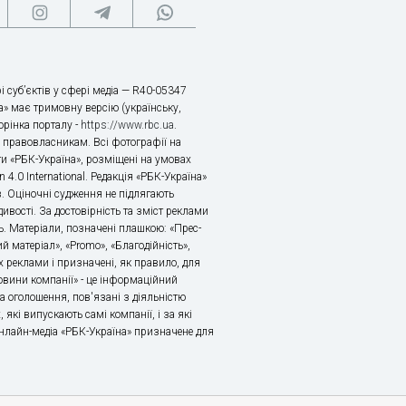
і суб’єктів у сфері медіа — R40-05347
» має тримовну версію (українську,
торінка порталу -
https://www.rbc.ua
.
х правовласникам. Всі фотографії на
ти «РБК-Україна», розміщені на умовах
n 4.0 International. Редакція «РБК-Україна»
в. Оціночні судження не підлягають
ивості. За достовірність та зміст реклами
ь. Матеріали, позначені плашкою: «Прес-
й матеріал», «Promo», «Благодійність»,
 реклами і призначені, як правило, для
«Новини компанії» - це інформаційний
а оголошення, пов'язані з діяльністю
 які випускають самі компанії, і за які
 Онлайн-медіа «РБК-Україна» призначене для