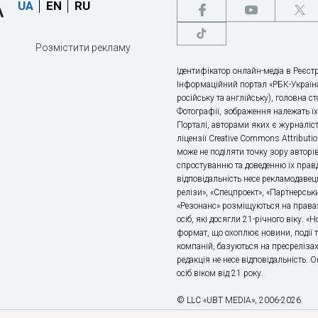
UA
EN
RU
Розмістити рекламу
Ідентифікатор онлайн-медіа в Реєстр
Інформаційний портал «РБК-Україна
російську та англійську), головна с
Фотографії, зображення належать ї
Порталі, авторами яких є журналіс
ліцензії Creative Commons Attributio
може не поділяти точку зору авторі
спростуванню та доведенню їх правд
відповідальність несе рекламодавец
релізи», «Спецпроект», «Партнерськи
«Резонанс» розміщуються на правах
осіб, які досягли 21-річного віку. 
формат, що охоплює новини, події т
компаній, базуються на пресрелізах,
редакція не несе відповідальність.
осіб віком від 21 року.
© LLC «UBT MEDIA», 2006-2026.