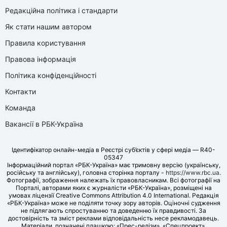
Редакційна політика і стандарти
Як стати нашим автором
Правила користування
Правова інформація
Політика конфіденційності
Контакти
Команда
Вакансії в РБК-Україна
Ідентифікатор онлайн-медіа в Реєстрі суб’єктів у сфері медіа — R40-
05347
Інформаційний портал «РБК-Україна» має тримовну версію (українську,
російську та англійську), головна сторінка порталу -
https://www.rbc.ua
.
Фотографії, зображення належать їх правовласникам. Всі фотографії на
Порталі, авторами яких є журналісти «РБК-Україна», розміщені на
умовах ліцензії Creative Commons Attribution 4.0 International. Редакція
«РБК-Україна» може не поділяти точку зору авторів. Оціночні судження
не підлягають спростуванню та доведенню їх правдивості. За
достовірність та зміст реклами відповідальність несе рекламодавець.
Матеріали, позначені плашкою: «Прес-релізи», «Спецпроект»,