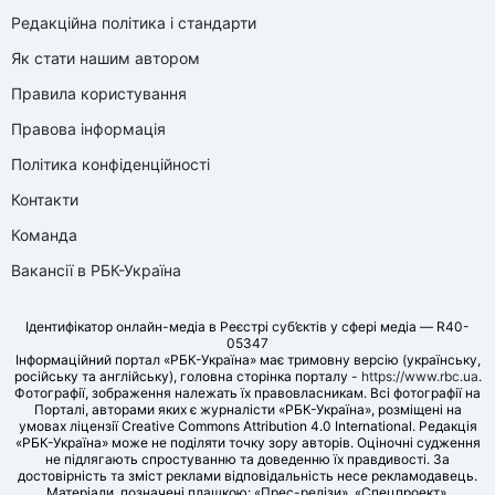
Редакційна політика і стандарти
Як стати нашим автором
Правила користування
Правова інформація
Політика конфіденційності
Контакти
Команда
Вакансії в РБК-Україна
Ідентифікатор онлайн-медіа в Реєстрі суб’єктів у сфері медіа — R40-
05347
Інформаційний портал «РБК-Україна» має тримовну версію (українську,
російську та англійську), головна сторінка порталу -
https://www.rbc.ua
.
Фотографії, зображення належать їх правовласникам. Всі фотографії на
Порталі, авторами яких є журналісти «РБК-Україна», розміщені на
умовах ліцензії Creative Commons Attribution 4.0 International. Редакція
«РБК-Україна» може не поділяти точку зору авторів. Оціночні судження
не підлягають спростуванню та доведенню їх правдивості. За
достовірність та зміст реклами відповідальність несе рекламодавець.
Матеріали, позначені плашкою: «Прес-релізи», «Спецпроект»,