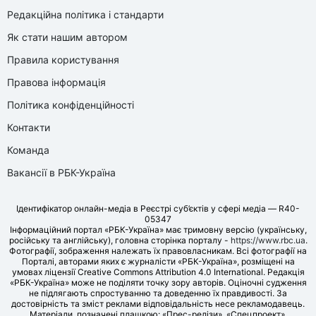
Редакційна політика і стандарти
Як стати нашим автором
Правила користування
Правова інформація
Політика конфіденційності
Контакти
Команда
Вакансії в РБК-Україна
Ідентифікатор онлайн-медіа в Реєстрі суб’єктів у сфері медіа — R40-
05347
Інформаційний портал «РБК-Україна» має тримовну версію (українську,
російську та англійську), головна сторінка порталу -
https://www.rbc.ua
.
Фотографії, зображення належать їх правовласникам. Всі фотографії на
Порталі, авторами яких є журналісти «РБК-Україна», розміщені на
умовах ліцензії Creative Commons Attribution 4.0 International. Редакція
«РБК-Україна» може не поділяти точку зору авторів. Оціночні судження
не підлягають спростуванню та доведенню їх правдивості. За
достовірність та зміст реклами відповідальність несе рекламодавець.
Матеріали, позначені плашкою: «Прес-релізи», «Спецпроект»,