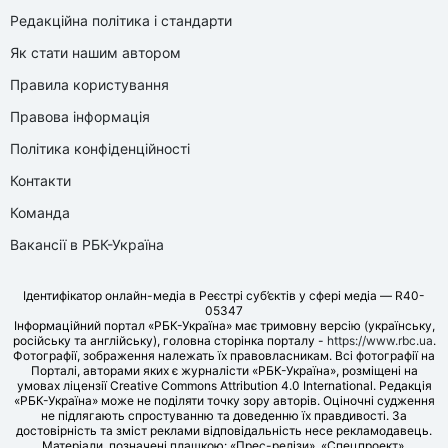
Редакційна політика і стандарти
Як стати нашим автором
Правила користування
Правова інформація
Політика конфіденційності
Контакти
Команда
Вакансії в РБК-Україна
Ідентифікатор онлайн-медіа в Реєстрі суб’єктів у сфері медіа — R40-
05347
Інформаційний портал «РБК-Україна» має тримовну версію (українську,
російську та англійську), головна сторінка порталу -
https://www.rbc.ua
.
Фотографії, зображення належать їх правовласникам. Всі фотографії на
Порталі, авторами яких є журналісти «РБК-Україна», розміщені на
умовах ліцензії Creative Commons Attribution 4.0 International. Редакція
«РБК-Україна» може не поділяти точку зору авторів. Оціночні судження
не підлягають спростуванню та доведенню їх правдивості. За
достовірність та зміст реклами відповідальність несе рекламодавець.
Матеріали, позначені плашкою: «Прес-релізи», «Спецпроект»,