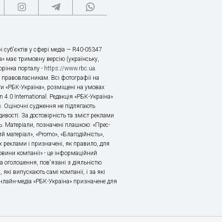
і суб’єктів у сфері медіа — R40-05347
» має тримовну версію (українську,
торінка порталу -
https://www.rbc.ua
.
х правовласникам. Всі фотографії на
ти «РБК-Україна», розміщені на умовах
n 4.0 International. Редакція «РБК-Україна»
в. Оціночні судження не підлягають
ивості. За достовірність та зміст реклами
ь. Матеріали, позначені плашкою: «Прес-
й матеріал», «Promo», «Благодійність»,
 реклами і призначені, як правило, для
«Новини компанії» - це інформаційний
а оголошення, пов'язані з діяльністю
 які випускають самі компанії, і за які
 Онлайн-медіа «РБК-Україна» призначене для