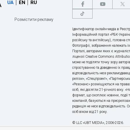
UA
EN
RU
Розмістити рекламу
Ідентифікатор онлайн-медіа в Реєстр
Інформаційний портал «РБК-Україна
російську та англійську), головна с
Фотографії, зображення належать ї
Порталі, авторами яких є журналіс
ліцензії Creative Commons Attributio
може не поділяти точку зору авторі
спростуванню та доведенню їх правд
відповідальність несе рекламодавец
релізи», «Спецпроект», «Партнерськи
«Резонанс» розміщуються на правах
осіб, які досягли 21-річного віку. 
формат, що охоплює новини, події т
компаній, базуються на пресрелізах,
редакція не несе відповідальність.
осіб віком від 21 року.
© LLC «UBT MEDIA», 2006-2026.