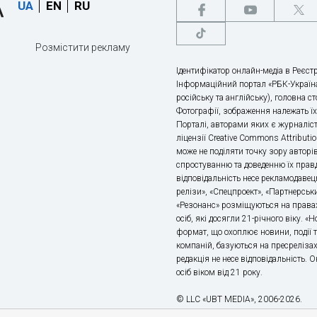
UA
EN
RU
Розмістити рекламу
Ідентифікатор онлайн-медіа в Реєстр
Інформаційний портал «РБК-Україна
російську та англійську), головна с
Фотографії, зображення належать ї
Порталі, авторами яких є журналіс
ліцензії Creative Commons Attributio
може не поділяти точку зору авторі
спростуванню та доведенню їх правд
відповідальність несе рекламодавец
релізи», «Спецпроект», «Партнерськи
«Резонанс» розміщуються на правах
осіб, які досягли 21-річного віку. 
формат, що охоплює новини, події т
компаній, базуються на пресрелізах,
редакція не несе відповідальність.
осіб віком від 21 року.
© LLC «UBT MEDIA», 2006-2026.