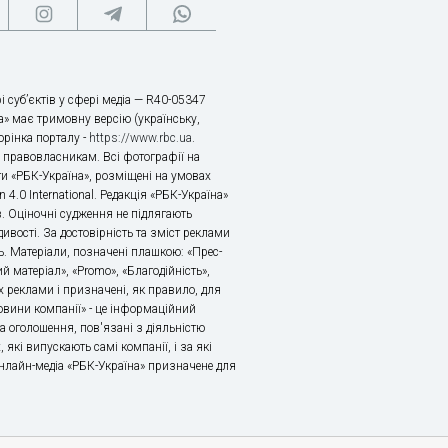
і суб’єктів у сфері медіа — R40-05347
» має тримовну версію (українську,
торінка порталу -
https://www.rbc.ua
.
х правовласникам. Всі фотографії на
ти «РБК-Україна», розміщені на умовах
n 4.0 International. Редакція «РБК-Україна»
в. Оціночні судження не підлягають
ивості. За достовірність та зміст реклами
ь. Матеріали, позначені плашкою: «Прес-
й матеріал», «Promo», «Благодійність»,
 реклами і призначені, як правило, для
«Новини компанії» - це інформаційний
а оголошення, пов'язані з діяльністю
 які випускають самі компанії, і за які
 Онлайн-медіа «РБК-Україна» призначене для