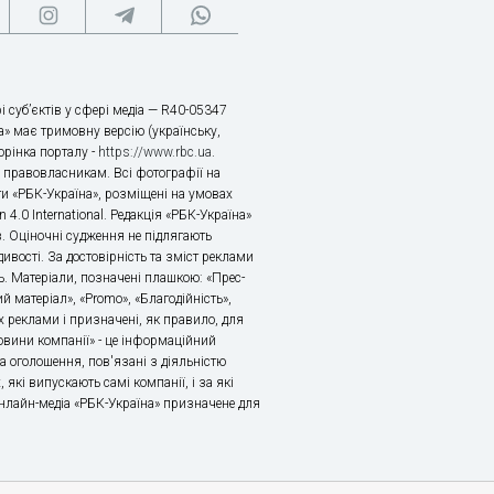
і суб’єктів у сфері медіа — R40-05347
» має тримовну версію (українську,
торінка порталу -
https://www.rbc.ua
.
х правовласникам. Всі фотографії на
ти «РБК-Україна», розміщені на умовах
n 4.0 International. Редакція «РБК-Україна»
в. Оціночні судження не підлягають
ивості. За достовірність та зміст реклами
ь. Матеріали, позначені плашкою: «Прес-
й матеріал», «Promo», «Благодійність»,
 реклами і призначені, як правило, для
«Новини компанії» - це інформаційний
а оголошення, пов'язані з діяльністю
 які випускають самі компанії, і за які
 Онлайн-медіа «РБК-Україна» призначене для