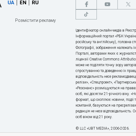
UA
EN
RU
Розмістити рекламу
Ідентифікатор онлайн-медіа в Реєстр
Інформаційний портал «РБК-Україна
російську та англійську), головна с
Фотографії, зображення належать ї
Порталі, авторами яких є журналіс
ліцензії Creative Commons Attributio
може не поділяти точку зору авторі
спростуванню та доведенню їх правд
відповідальність несе рекламодавец
релізи», «Спецпроект», «Партнерськи
«Резонанс» розміщуються на правах
осіб, які досягли 21-річного віку. 
формат, що охоплює новини, події т
компаній, базуються на пресрелізах,
редакція не несе відповідальність.
осіб віком від 21 року.
© LLC «UBT MEDIA», 2006-2026.