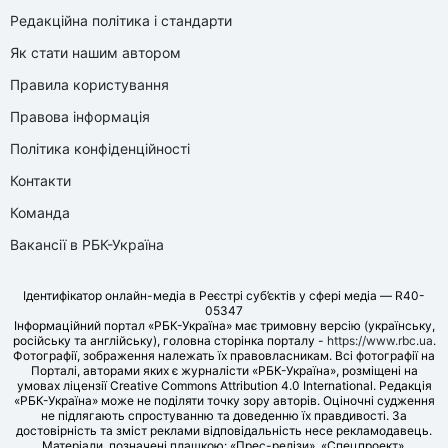
Редакційна політика і стандарти
Як стати нашим автором
Правила користування
Правова інформація
Політика конфіденційності
Контакти
Команда
Вакансії в РБК-Україна
Ідентифікатор онлайн-медіа в Реєстрі суб’єктів у сфері медіа — R40-
05347
Інформаційний портал «РБК-Україна» має тримовну версію (українську,
російську та англійську), головна сторінка порталу -
https://www.rbc.ua
.
Фотографії, зображення належать їх правовласникам. Всі фотографії на
Порталі, авторами яких є журналісти «РБК-Україна», розміщені на
умовах ліцензії Creative Commons Attribution 4.0 International. Редакція
«РБК-Україна» може не поділяти точку зору авторів. Оціночні судження
не підлягають спростуванню та доведенню їх правдивості. За
достовірність та зміст реклами відповідальність несе рекламодавець.
Матеріали, позначені плашкою: «Прес-релізи», «Спецпроект»,