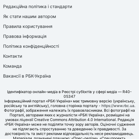
Редакційна політика і стандарти
Як стати нашим автором
Правила користування
Правова інформація
Політика конфіденційності
Контакти
Команда
Вакансії в РБК-Україна
Ідентифікатор онлайн-медіа в Реєстрі суб’єктів у сфері медіа — R40-
05347
Інформаційний портал «РБК-Україна» має тримовну версію (українську,
російську та англійську), головна сторінка порталу -
https://www.rbc.ua
.
Фотографії, зображення належать їх правовласникам. Всі фотографії на
Порталі, авторами яких є журналісти «РБК-Україна», розміщені на
умовах ліцензії Creative Commons Attribution 4.0 International. Редакція
«РБК-Україна» може не поділяти точку зору авторів. Оціночні судження
не підлягають спростуванню та доведенню їх правдивості. За
достовірність та зміст реклами відповідальність несе рекламодавець.
Матеріали, позначені плашкою: «Прес-релізи», «Спецпроект»,