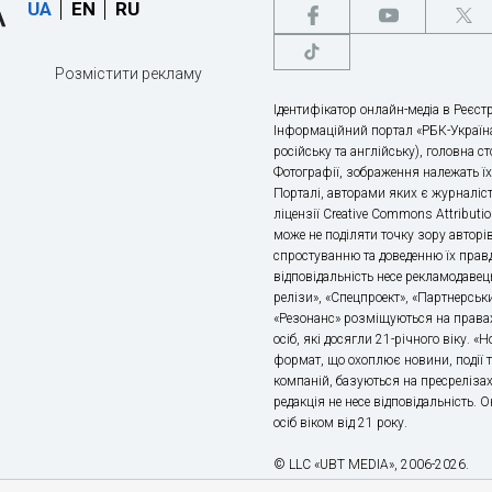
UA
EN
RU
Розмістити рекламу
Ідентифікатор онлайн-медіа в Реєстр
Інформаційний портал «РБК-Україна
російську та англійську), головна с
Фотографії, зображення належать ї
Порталі, авторами яких є журналіс
ліцензії Creative Commons Attributio
може не поділяти точку зору авторі
спростуванню та доведенню їх правд
відповідальність несе рекламодавец
релізи», «Спецпроект», «Партнерськи
«Резонанс» розміщуються на правах
осіб, які досягли 21-річного віку. 
формат, що охоплює новини, події т
компаній, базуються на пресрелізах,
редакція не несе відповідальність.
осіб віком від 21 року.
© LLC «UBT MEDIA», 2006-2026.