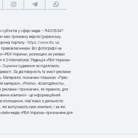
і суб’єктів у сфері медіа — R40-05347
» має тримовну версію (українську,
торінка порталу -
https://www.rbc.ua
.
х правовласникам. Всі фотографії на
ти «РБК-Україна», розміщені на умовах
n 4.0 International. Редакція «РБК-Україна»
в. Оціночні судження не підлягають
ивості. За достовірність та зміст реклами
ь. Матеріали, позначені плашкою: «Прес-
й матеріал», «Promo», «Благодійність»,
 реклами і призначені, як правило, для
«Новини компанії» - це інформаційний
а оголошення, пов'язані з діяльністю
 які випускають самі компанії, і за які
 Онлайн-медіа «РБК-Україна» призначене для