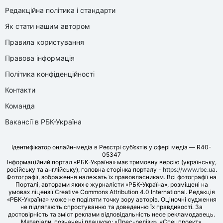
Редакційна політика і стандарти
Як стати нашим автором
Правила користування
Правова інформація
Політика конфіденційності
Контакти
Команда
Вакансії в РБК-Україна
Ідентифікатор онлайн-медіа в Реєстрі суб’єктів у сфері медіа — R40-
05347
Інформаційний портал «РБК-Україна» має тримовну версію (українську,
російську та англійську), головна сторінка порталу -
https://www.rbc.ua
.
Фотографії, зображення належать їх правовласникам. Всі фотографії на
Порталі, авторами яких є журналісти «РБК-Україна», розміщені на
умовах ліцензії Creative Commons Attribution 4.0 International. Редакція
«РБК-Україна» може не поділяти точку зору авторів. Оціночні судження
не підлягають спростуванню та доведенню їх правдивості. За
достовірність та зміст реклами відповідальність несе рекламодавець.
Матеріали, позначені плашкою: «Прес-релізи», «Спецпроект»,