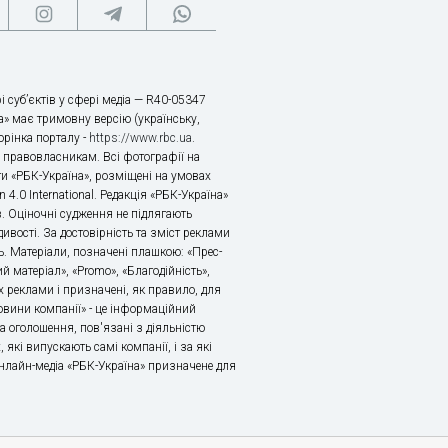
і суб’єктів у сфері медіа — R40-05347
» має тримовну версію (українську,
торінка порталу -
https://www.rbc.ua
.
х правовласникам. Всі фотографії на
ти «РБК-Україна», розміщені на умовах
n 4.0 International. Редакція «РБК-Україна»
в. Оціночні судження не підлягають
ивості. За достовірність та зміст реклами
ь. Матеріали, позначені плашкою: «Прес-
й матеріал», «Promo», «Благодійність»,
 реклами і призначені, як правило, для
«Новини компанії» - це інформаційний
а оголошення, пов'язані з діяльністю
 які випускають самі компанії, і за які
 Онлайн-медіа «РБК-Україна» призначене для