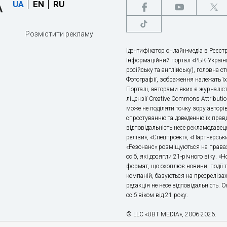
UA
EN
RU
Розмістити рекламу
Ідентифікатор онлайн-медіа в Реєстр
Інформаційний портал «РБК-Україна
російську та англійську), головна с
Фотографії, зображення належать ї
Порталі, авторами яких є журналіс
ліцензії Creative Commons Attributio
може не поділяти точку зору авторі
спростуванню та доведенню їх правд
відповідальність несе рекламодавец
релізи», «Спецпроект», «Партнерськи
«Резонанс» розміщуються на правах
осіб, які досягли 21-річного віку. 
формат, що охоплює новини, події т
компаній, базуються на пресрелізах,
редакція не несе відповідальність.
осіб віком від 21 року.
© LLC «UBT MEDIA», 2006-2026.