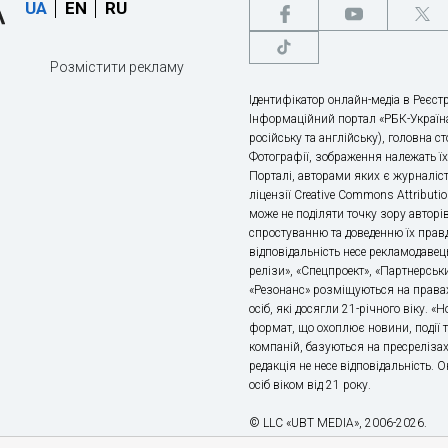
UA
EN
RU
Розмістити рекламу
Ідентифікатор онлайн-медіа в Реєстр
Інформаційний портал «РБК-Україна
російську та англійську), головна с
Фотографії, зображення належать ї
Порталі, авторами яких є журналіс
ліцензії Creative Commons Attributio
може не поділяти точку зору авторі
спростуванню та доведенню їх правд
відповідальність несе рекламодавец
релізи», «Спецпроект», «Партнерськи
«Резонанс» розміщуються на правах
осіб, які досягли 21-річного віку. 
формат, що охоплює новини, події т
компаній, базуються на пресрелізах,
редакція не несе відповідальність.
осіб віком від 21 року.
© LLC «UBT MEDIA», 2006-2026.