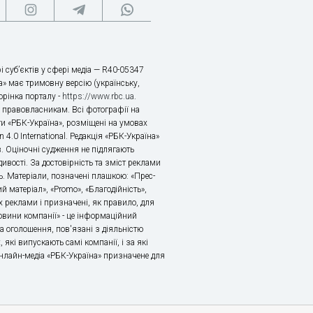
і суб’єктів у сфері медіа — R40-05347
» має тримовну версію (українську,
торінка порталу -
https://www.rbc.ua
.
х правовласникам. Всі фотографії на
ти «РБК-Україна», розміщені на умовах
n 4.0 International. Редакція «РБК-Україна»
в. Оціночні судження не підлягають
ивості. За достовірність та зміст реклами
ь. Матеріали, позначені плашкою: «Прес-
й матеріал», «Promo», «Благодійність»,
 реклами і призначені, як правило, для
«Новини компанії» - це інформаційний
а оголошення, пов'язані з діяльністю
 які випускають самі компанії, і за які
 Онлайн-медіа «РБК-Україна» призначене для