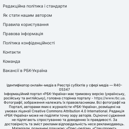
Редакційна політика і стандарти
Як стати нашим автором
Правила користування
Правова інформація
Політика конфіденційності
Контакти
Команда
Вакансії в РБК-Україна
Ідентифікатор онлайн-медіа в Реєстрі суб’єктів у сфері медіа — R40-
05347
Інформаційний портал «РБК-Україна» має тримовну версію (українську,
російську та англійську), головна сторінка порталу -
https://www.rbc.ua
.
Фотографії, зображення належать їх правовласникам. Всі фотографії на
Порталі, авторами яких є журналісти «РБК-Україна», розміщені на
умовах ліцензії Creative Commons Attribution 4.0 International. Редакція
«РБК-Україна» може не поділяти точку зору авторів. Оціночні судження
не підлягають спростуванню та доведенню їх правдивості. За
достовірність та зміст реклами відповідальність несе рекламодавець.
Матеріали, позначені плашкою: «Прес-релізи», «Спецпроект»,