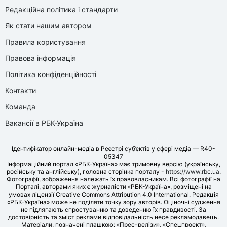
Редакційна політика і стандарти
Як стати нашим автором
Правила користування
Правова інформація
Політика конфіденційності
Контакти
Команда
Вакансії в РБК-Україна
Ідентифікатор онлайн-медіа в Реєстрі суб’єктів у сфері медіа — R40-
05347
Інформаційний портал «РБК-Україна» має тримовну версію (українську,
російську та англійську), головна сторінка порталу -
https://www.rbc.ua
.
Фотографії, зображення належать їх правовласникам. Всі фотографії на
Порталі, авторами яких є журналісти «РБК-Україна», розміщені на
умовах ліцензії Creative Commons Attribution 4.0 International. Редакція
«РБК-Україна» може не поділяти точку зору авторів. Оціночні судження
не підлягають спростуванню та доведенню їх правдивості. За
достовірність та зміст реклами відповідальність несе рекламодавець.
Матеріали, позначені плашкою: «Прес-релізи», «Спецпроект»,