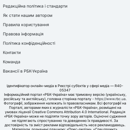
Редакційна політика і стандарти
Як стати нашим автором
Правила користування
Правова інформація
Політика конфіденційності
Контакти
Команда
Вакансії в РБК-Україна
Ідентифікатор онлайн-медіа в Реєстрі суб’єктів у сфері медіа — R40-
05347
Інформаційний портал «РБК-Україна» має тримовну версію (українську,
російську та англійську), головна сторінка порталу -
https://www.rbc.ua
.
Фотографії, зображення належать їх правовласникам. Всі фотографії на
Порталі, авторами яких є журналісти «РБК-Україна», розміщені на
умовах ліцензії Creative Commons Attribution 4.0 International. Редакція
«РБК-Україна» може не поділяти точку зору авторів. Оціночні судження
не підлягають спростуванню та доведенню їх правдивості. За
достовірність та зміст реклами відповідальність несе рекламодавець.
Матеріали, позначені плашкою: «Прес-релізи», «Спецпроект»,