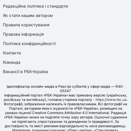
Редакційна політика і стандарти
Як стати нашим автором
Правила користування
Правова інформація
Політика конфіденційності
Контакти
Команда
Вакансії в РБК-Україна
Ідентифікатор онлайн-медіа в Реєстрі суб’єктів у сфері медіа — R40-
05347
Інформаційний портал «РБК-Україна» має тримовну версію (українську,
російську та англійську), головна сторінка порталу -
https://www.rbc.ua
.
Фотографії, зображення належать їх правовласникам. Всі фотографії на
Порталі, авторами яких є журналісти «РБК-Україна», розміщені на
умовах ліцензії Creative Commons Attribution 4.0 International. Редакція
«РБК-Україна» може не поділяти точку зору авторів. Оціночні судження
не підлягають спростуванню та доведенню їх правдивості. За
достовірність та зміст реклами відповідальність несе рекламодавець.
Матеріали, позначені плашкою: «Прес-релізи», «Спецпроект»,