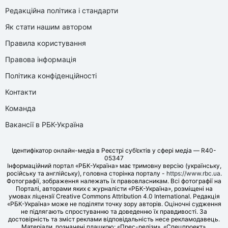
Редакційна політика і стандарти
Як стати нашим автором
Правила користування
Правова інформація
Політика конфіденційності
Контакти
Команда
Вакансії в РБК-Україна
Ідентифікатор онлайн-медіа в Реєстрі суб’єктів у сфері медіа — R40-
05347
Інформаційний портал «РБК-Україна» має тримовну версію (українську,
російську та англійську), головна сторінка порталу -
https://www.rbc.ua
.
Фотографії, зображення належать їх правовласникам. Всі фотографії на
Порталі, авторами яких є журналісти «РБК-Україна», розміщені на
умовах ліцензії Creative Commons Attribution 4.0 International. Редакція
«РБК-Україна» може не поділяти точку зору авторів. Оціночні судження
не підлягають спростуванню та доведенню їх правдивості. За
достовірність та зміст реклами відповідальність несе рекламодавець.
Матеріали, позначені плашкою: «Прес-релізи», «Спецпроект»,